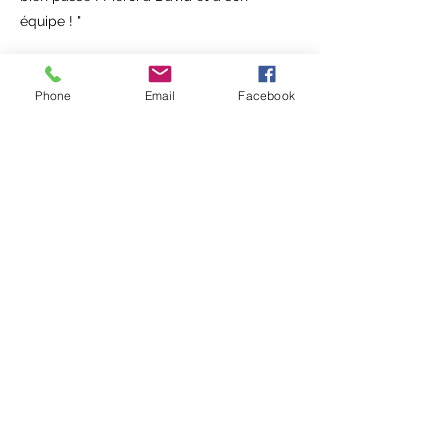
équipe ! "
Septembre 2022
Phone
Email
Facebook
Jean Michel. P.
« Enfin de vrais professionnels qui
comprennent que le métier de
conciergerie ne se résume pas
simplement à remettre des clés ... »
Mars 2023
Lucie L.