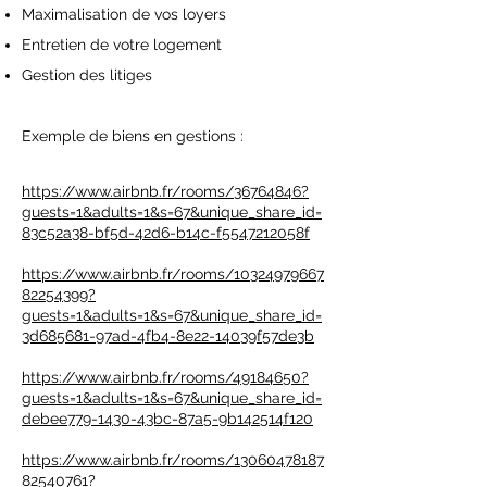
Maximalisation de vos loyers
Entretien de votre logement
Gestion des litiges
Exemple de biens en gestions :
https://www.airbnb.fr/rooms/36764846?
guests=1&adults=1&s=67&unique_share_id=
83c52a38-bf5d-42d6-b14c-f5547212058f
https://www.airbnb.fr/rooms/10324979667
82254399?
guests=1&adults=1&s=67&unique_share_id=
3d685681-97ad-4fb4-8e22-14039f57de3b
https://www.airbnb.fr/rooms/49184650?
guests=1&adults=1&s=67&unique_share_id=
debee779-1430-43bc-87a5-9b142514f120
https://www.airbnb.fr/rooms/13060478187
82540761?