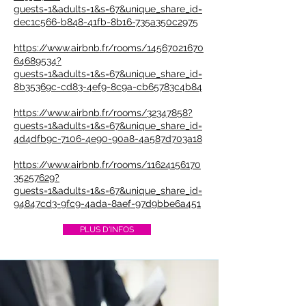
guests=1&adults=1&s=67&unique_share_id=
dec1c566-b848-41fb-8b16-735a350c2975
https://www.airbnb.fr/rooms/14567021670
64689534?
guests=1&adults=1&s=67&unique_share_id=
8b35369c-cd83-4ef9-8c9a-cb65783c4b84
https://www.airbnb.fr/rooms/32347858?
guests=1&adults=1&s=67&unique_share_id=
4d4dfb9c-7106-4e90-90a8-4a587d703a18
https://www.airbnb.fr/rooms/11624156170
35257629?
guests=1&adults=1&s=67&unique_share_id=
94847cd3-9fc9-4ada-8aef-97d9bbe6a451
PLUS D'INFOS